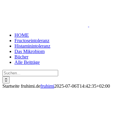
Zum
Inhalt
springen
HOME
Fructoseintoleranz
Histaminintoleranz
Das Mikrobiom
Bücher
Alle Beiträge
Suche
nach:
Startseite fruhimi.de
fruhimi
2025-07-06T14:42:35+02:00