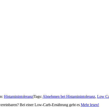
en:
Histaminintoleranz
|
Tags:
Abnehmen bei Histaminintoleranz
,
Low Ca
 vereinbaren? Bei einer Low-Carb-Ernährung geht es
Mehr lesen!