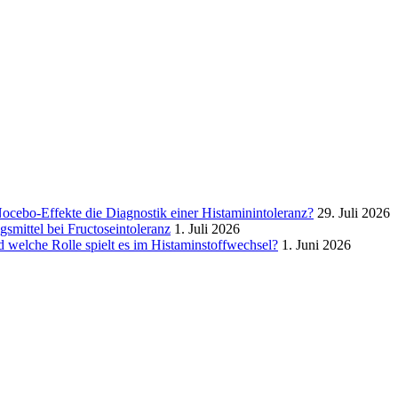
ocebo‑Effekte die Diagnostik einer Histaminintoleranz?
29. Juli 2026
mittel bei Fructoseintoleranz
1. Juli 2026
welche Rolle spielt es im Histaminstoffwechsel?
1. Juni 2026