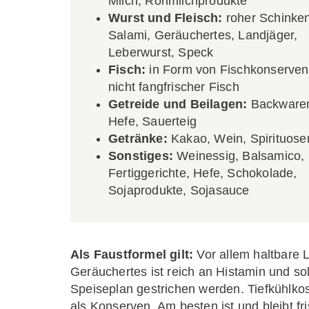
Milch, Rohmilchprodukte
Wurst und Fleisch:
roher
Schinken
Salami, Geräuchertes, Landjäger,
Leberwurst, Speck
Fisch:
in Form von Fischkonserven
nicht fangfrischer Fisch
Getreide und Beilagen:
Backwaren
Hefe, Sauerteig
Getränke:
Kakao, Wein, Spirituose
Sonstiges:
Weinessig, Balsamico,
Fertiggerichte, Hefe, Schokolade,
Sojaprodukte, Sojasauce
Als Faustformel gilt:
Vor allem haltbare 
Geräuchertes ist reich an Histamin und so
Speiseplan gestrichen werden. Tiefkühlkost
als Konserven. Am besten ist und bleibt fr