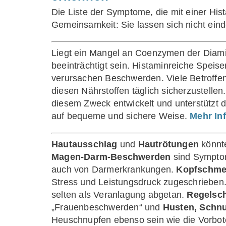
Die Liste der Symptome, die mit einer His
Gemeinsamkeit: Sie lassen sich nicht eind
Liegt ein Mangel an Coenzymen der Diamin
beeinträchtigt sein. Histaminreiche Speis
verursachen Beschwerden. Viele Betroffen
diesen Nährstoffen täglich sicherzustelle
diesem Zweck entwickelt und unterstützt d
auf bequeme und sichere Weise.
Mehr In
Hautausschlag
und
Hautrötungen
könnte
Magen-Darm-Beschwerden
sind Symptom
auch von Darmerkrankungen.
Kopfschme
Stress und Leistungsdruck zugeschrieben
selten als Veranlagung abgetan.
Regelsc
„Frauenbeschwerden“ und
Husten, Schn
Heuschnupfen ebenso sein wie die Vorbote