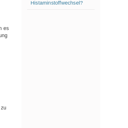
Histaminstoffwechsel?
n es
rung
 zu