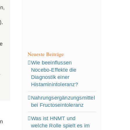
n,
),
e
Neueste Beiträge
Wie beeinflussen
Nocebo‑Effekte die
,
Diagnostik einer
Histaminintoleranz?
Nahrungsergänzungsmittel
bei Fructoseintoleranz
Was ist HNMT und
in
welche Rolle spielt es im