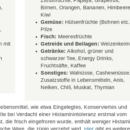
Zitrusfrüchte, Papaya, Grapefruit,
,
Birnen, Orangen, Bananen, Himbeere
Kiwi
Gemüse:
Hülsenfrüchte (Bohnen etc.
,
Pilze
Fisch:
Meeresfrüchte
 mit
Getreide und Beilagen:
Weizenkeim
Getränke:
Alkohol, grüner und
n
schwarzer Tee, Energy Drinks,
Fruchtsäfte, Kaffee
Sonstiges:
Walnüsse, Cashewnüsse
Zusatzstoffe in Lebensmitteln, Anis,
Nelken, Chili, Muskat, Thymian
Lebensmittel, wie etwa Eingelegtes, Konserviertes und
llte bei Verdacht einer Histaminintoleranz erstmal vom
, die frisch eingefroren wurde, enthält weniger Histam
ische Ware, die zügig verzehrt wird.
Hier
gibt es weitere