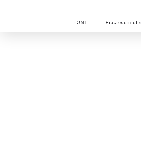
Zum
Inhalt
springen
HOME
Fructoseintole