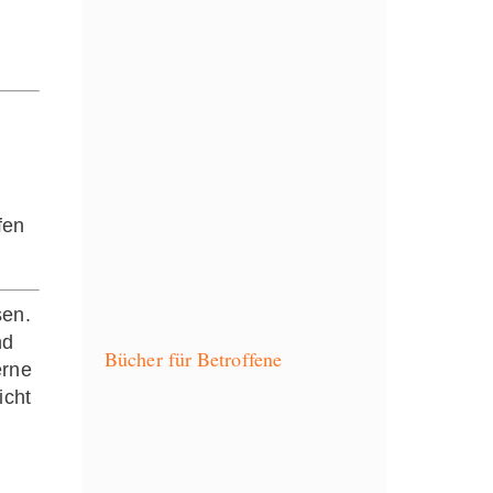
fen
sen.
nd
Bücher für Betroffene
erne
icht