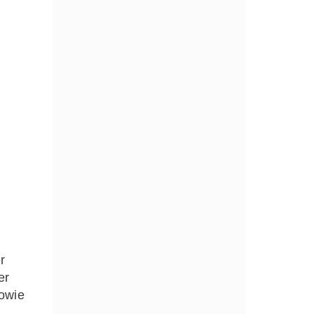
r
er
owie