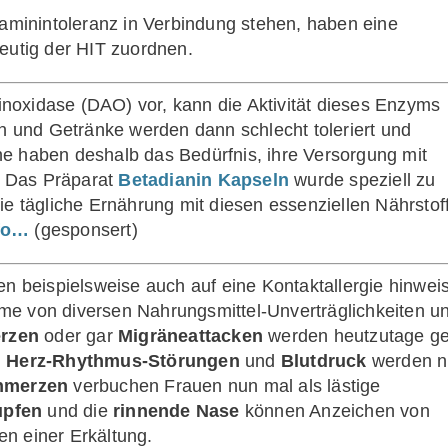
taminintoleranz in Verbindung stehen, haben eine
eutig der HIT zuordnen.
oxidase (DAO) vor, kann die Aktivität dieses Enzyms
en und Getränke werden dann schlecht toleriert und
e haben deshalb das Bedürfnis, ihre Versorgung mit
n. Das Präparat
Betadianin Kapseln
wurde speziell zu
ie tägliche Ernährung mit diesen essenziellen Nährstof
fo…
(gesponsert)
n beispielsweise auch auf eine Kontaktallergie hinwei
e von diversen Nahrungsmittel-Unverträglichkeiten u
rzen
oder gar
Migräneattacken
werden heutzutage g
.
Herz-Rhythmus-Störungen
und
Blutdruck
werden n
hmerzen
verbuchen Frauen nun mal als lästige
upfen
und die
rinnende Nase
können Anzeichen von
n einer Erkältung.