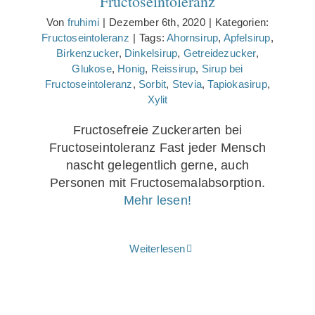
Fructoseintoleranz
Von
fruhimi
|
Dezember 6th, 2020
|
Kategorien:
Fructoseintoleranz
|
Tags:
Ahornsirup
,
Apfelsirup
,
Birkenzucker
,
Dinkelsirup
,
Getreidezucker
,
Glukose
,
Honig
,
Reissirup
,
Sirup bei
Fructoseintoleranz
,
Sorbit
,
Stevia
,
Tapiokasirup
,
Xylit
Fructosefreie Zuckerarten bei
Fructoseintoleranz Fast jeder Mensch
nascht gelegentlich gerne, auch
Personen mit Fructosemalabsorption.
Mehr lesen!
Weiterlesen