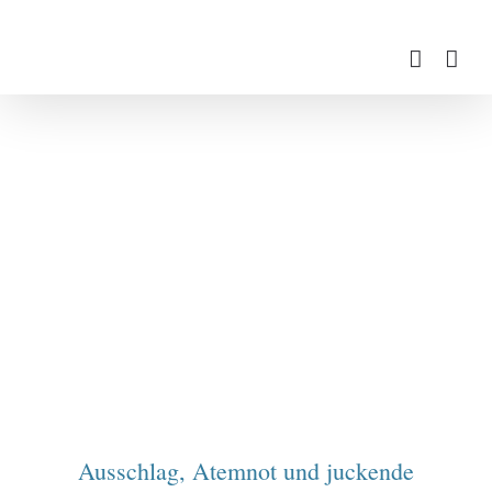
Zum
Inhalt
springen
Ausschlag, Atemnot und juckende Augen
Ausschlag, Atemnot und juckende