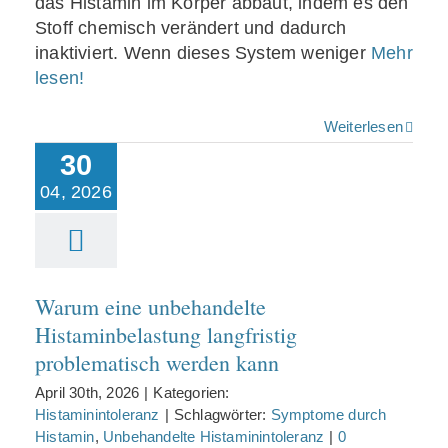
das Histamin im Körper abbaut, indem es den
Stoff chemisch verändert und dadurch
inaktiviert. Wenn dieses System weniger
Mehr
lesen!
Weiterlesen
30
Warum eine
unbehandelte
04, 2026
Histaminbelastung
langfristig
problematisch
werden kann
Warum eine unbehandelte
Histaminbelastung langfristig
problematisch werden kann
April 30th, 2026
|
Kategorien:
Histaminintoleranz
|
Schlagwörter:
Symptome durch
Histamin
,
Unbehandelte Histaminintoleranz
|
0