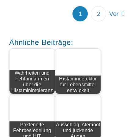
1
2
Vor
Ähnliche Beiträge:
Wahrheiten und
Fehlannahmen
Histamindetektor
über die
für Lebensmittel
Histaminintoleranz
entwickelt
Bakterielle
Ausschlag, Atemnot
Fehrbesiedelung
und juckende
und HIT
Augen