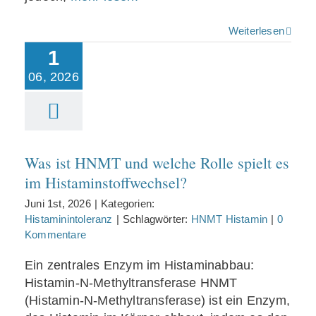
Weiterlesen
1
Was ist HNMT und
06, 2026
welche Rolle spielt
es im
Histaminstoffwechsel?
Was ist HNMT und welche Rolle spielt es
im Histaminstoffwechsel?
Juni 1st, 2026
|
Kategorien:
Histaminintoleranz
|
Schlagwörter:
HNMT Histamin
|
0
Kommentare
Ein zentrales Enzym im Histaminabbau:
Histamin-N-Methyltransferase HNMT
(Histamin-N-Methyltransferase) ist ein Enzym,