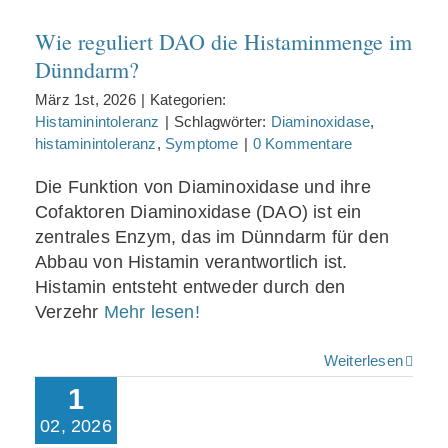
Wie reguliert DAO die Histaminmenge im
Dünndarm?
März 1st, 2026
|
Kategorien:
Histaminintoleranz
|
Schlagwörter:
Diaminoxidase
,
histaminintoleranz
,
Symptome
|
0 Kommentare
Die Funktion von Diaminoxidase und ihre
Cofaktoren Diaminoxidase (DAO) ist ein
zentrales Enzym, das im Dünndarm für den
Abbau von Histamin verantwortlich ist.
Histamin entsteht entweder durch den
Verzehr
Mehr lesen!
Weiterlesen
1
Wie wirkt die
Grippeschutzimpfung
02, 2026
bei