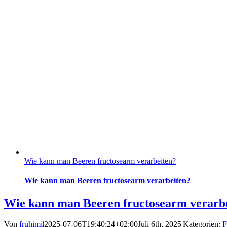
Wie kann man Beeren fructosearm verarbeiten?
Wie kann man Beeren fructosearm verarbeiten?
Wie kann man Beeren fructosearm verarb
Von
fruhimi
|
2025-07-06T19:40:24+02:00
Juli 6th, 2025
|
Kategorien:
F