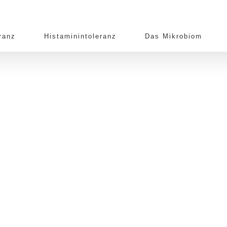
ranz
Histaminintoleranz
Das Mikrobiom
im