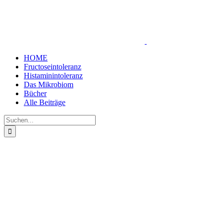
Zum
Inhalt
springen
HOME
Fructoseintoleranz
Histaminintoleranz
Das Mikrobiom
Bücher
Alle Beiträge
Suche
nach: