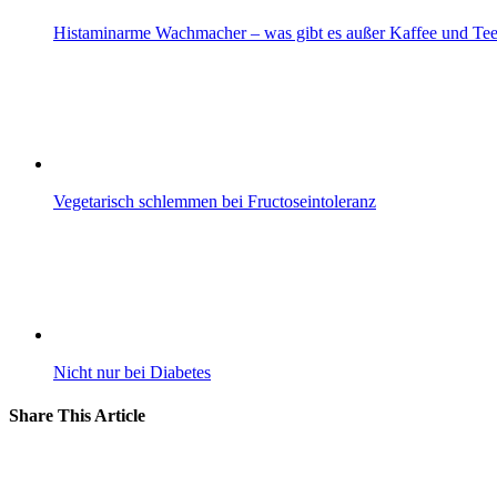
Histaminarme Wachmacher – was gibt es außer Kaffee und Te
Vegetarisch schlemmen bei Fructoseintoleranz
Nicht nur bei Diabetes
Share This Article
Facebook
Twitter
Reddit
LinkedIn
WhatsApp
Pinterest
Vk
E-
Mail