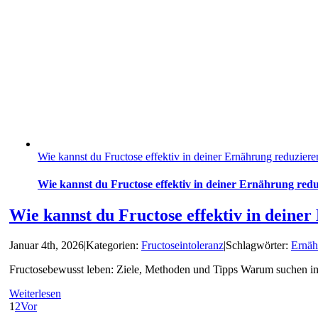
Wie kannst du Fructose effektiv in deiner Ernährung reduziere
Wie kannst du Fructose effektiv in deiner Ernährung red
Wie kannst du Fructose effektiv in deine
Januar 4th, 2026
|
Kategorien:
Fructoseintoleranz
|
Schlagwörter:
Ernäh
Fructosebewusst leben: Ziele, Methoden und Tipps Warum suchen imm
Weiterlesen
1
2
Vor