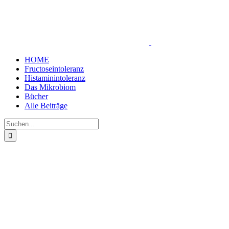
Zum
Inhalt
springen
HOME
Fructoseintoleranz
Histaminintoleranz
Das Mikrobiom
Bücher
Alle Beiträge
Suche
nach: