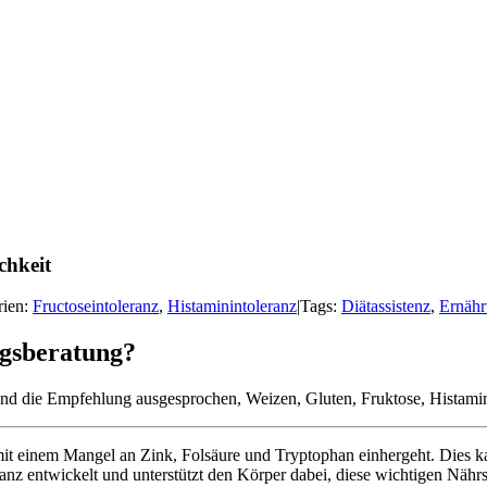
chkeit
rien:
Fructoseintoleranz
,
Histaminintoleranz
|
Tags:
Diätassistenz
,
Ernähr
ngsberatung?
 und die Empfehlung ausgesprochen, Weizen, Gluten, Fruktose, Histamin
 mit einem Mangel an Zink, Folsäure und Tryptophan einhergeht. Dies 
anz entwickelt und unterstützt den Körper dabei, diese wichtigen Nähr