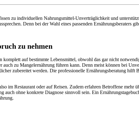
issen zu individuellen Nahrungsmittel-Unverträglichkeit und unterstü
sprechen. Denn bei der Wahl eines passenden Ernährungsberaters gibt e
pruch zu nehmen
ten komplett auf bestimmte Lebensmittel, obwohl das gar nicht notwend
 aber auch zu Mangelernährung führen kann. Denn meist können bei Unv
icher zubereitet werden. Die professionelle Ernährungsberatung hilft B
also im Restaurant oder auf Reisen. Zudem erfahren Betroffene mehr üb
ng auch ohne konkrete Diagnose sinnvoll sein. Ein Ernährungstagebuc
ährung.